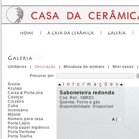
|
|
|
Utilitários
|
Decoração
|
Miniatura de animais
|
Mini-vasos
|
Procurar por:
Árvore
Azulejo
Saboneteira redonda
Caixa & Porta jóia
Castiçal
Cód. Ref.: SBRD1
Cinzeiro
Queima: Forno a gás
Cuba
Disponibilidade: Disponível
Incensário
Móbile
Número para casa
A
|
A
Porta Lápis
Porta papel higiênico
Porta Perfume
Porta Toalha