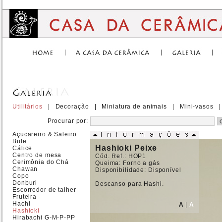
|
|
|
Utilitários
|
Decoração
|
Miniatura de animais
|
Mini-vasos
|
Procurar por:
Açucareiro & Saleiro
Bule
Hashioki Peixe
Cálice
Centro de mesa
Cód. Ref.: HOP1
Cerimônia do Chá
Queima: Forno a gás
Chawan
Disponibilidade: Disponível
Copo
Donburi
Descanso para Hashi.
Escorredor de talher
Fruteira
Hachi
A
|
A
Hashioki
Hirabachi G-M-P-PP