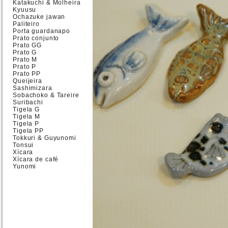
Katakuchi & Molheira
Kyuusu
Ochazuke jawan
Paliteiro
Porta guardanapo
Prato conjunto
Prato GG
Prato G
Prato M
Prato P
Prato PP
Queijeira
Sashimizara
Sobachoko & Tareire
Suribachi
Tigela G
Tigela M
Tigela P
Tigela PP
Tokkuri & Guyunomi
Tonsui
Xícara
Xícara de café
Yunomi