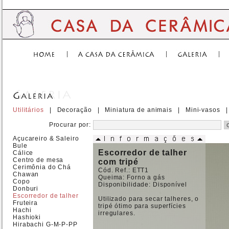
|
|
|
Utilitários
|
Decoração
|
Miniatura de animais
|
Mini-vasos
|
Procurar por:
Açucareiro & Saleiro
Bule
Escorredor de talher
Cálice
Centro de mesa
com tripé
Cerimônia do Chá
Cód. Ref.: ETT1
Chawan
Queima: Forno a gás
Copo
Disponibilidade: Disponível
Donburi
Escorredor de talher
Utilizado para secar talheres, o
Fruteira
tripé ótimo para superfícies
Hachi
irregulares.
Hashioki
Hirabachi G-M-P-PP