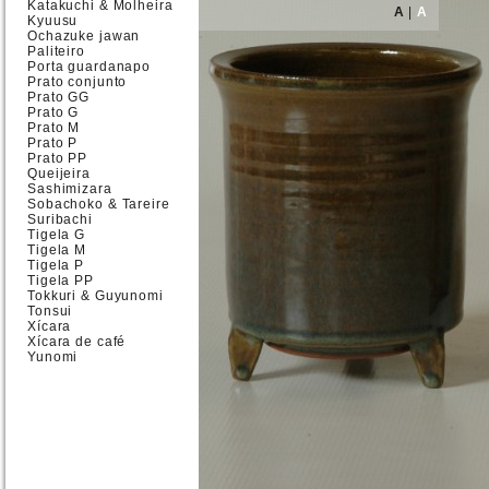
Katakuchi & Molheira
A
|
A
Kyuusu
Ochazuke jawan
Paliteiro
Porta guardanapo
Prato conjunto
Prato GG
Prato G
Prato M
Prato P
Prato PP
Queijeira
Sashimizara
Sobachoko & Tareire
Suribachi
Tigela G
Tigela M
Tigela P
Tigela PP
Tokkuri & Guyunomi
Tonsui
Xícara
Xícara de café
Yunomi