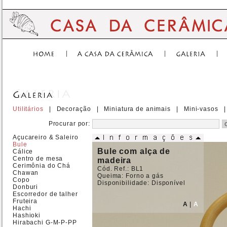
|
|
|
Utilitários
|
Decoração
|
Miniatura de animais
|
Mini-vasos
|
Procurar por:
Açucareiro & Saleiro
Bule
Bule com alça de
Cálice
Centro de mesa
madeira
Cerimônia do Chá
Cód. Ref.: BL1
Chawan
Queima: Forno a gás
Copo
Disponibilidade: Disponível
Donburi
Escorredor de talher
Fruteira
A
|
A
Hachi
Hashioki
Hirabachi G-M-P-PP