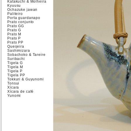
Katakuchi & Molheira
Kyuusu
Ochazuke jawan
Paliteiro
Porta guardanapo
Prato conjunto
Prato GG
Prato G
Prato M
Prato P
Prato PP
Queijeira
Sashimizara
Sobachoko & Tareire
Suribachi
Tigela G
Tigela M
Tigela P
Tigela PP
Tokkuri & Guyunomi
Tonsui
Xícara
Xícara de café
Yunomi